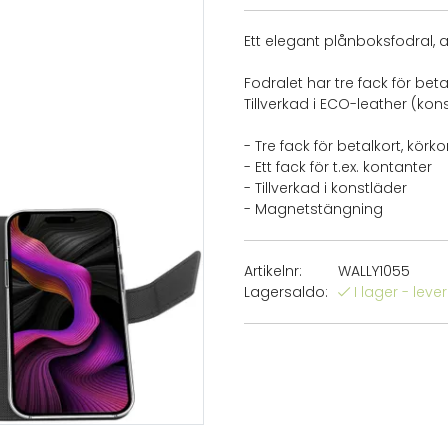
Ett elegant plånboksfodral, a
Fodralet har tre fack för beta
Tillverkad i ECO-leather (kon
- Tre fack för betalkort, körkor
- Ett fack för t.ex. kontanter
- Tillverkad i konstläder
- Magnetstängning
Artikelnr:
WALLY1055
Lagersaldo:
I lager - lev