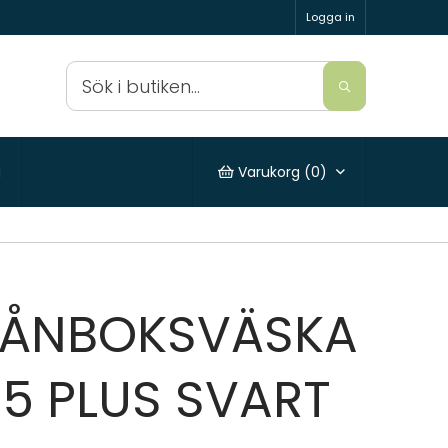
Logga in
g
Varukorg (
0
)
PLÅNBOKSVÄSKA
15 PLUS SVART