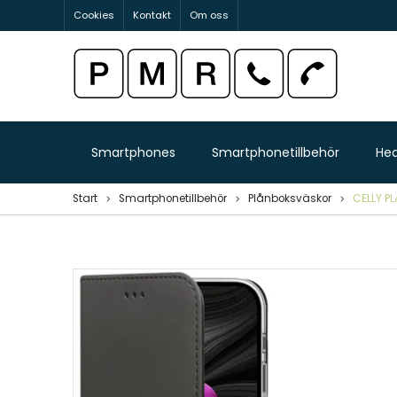
Cookies
Kontakt
Om oss
Smartphones
Smartphonetillbehör
He
Start
Smartphonetillbehör
Plånboksväskor
CELLY PL