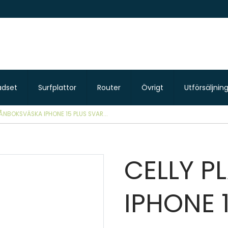
adset
Surfplattor
Router
Övrigt
Utförsäljnin
ÅNBOKSVÄSKA IPHONE 15 PLUS SVAR...
CELLY 
IPHONE 