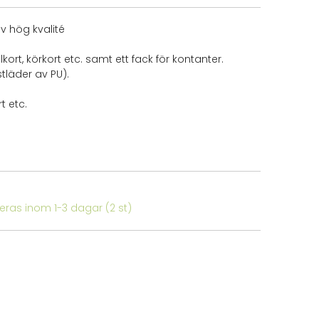
v hög kvalité
lkort, körkort etc. samt ett fack för kontanter.
stläder av PU).
t etc.
ereras inom 1-3 dagar
(2 st)