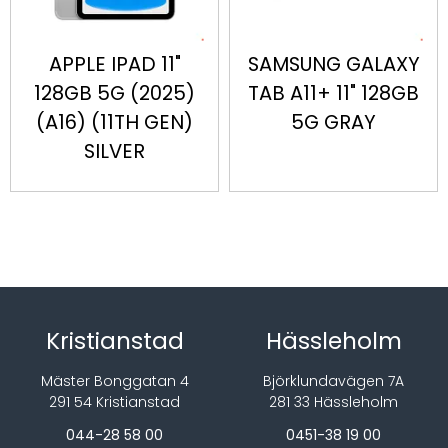
APPLE IPAD 11"
SAMSUNG GALAXY
128GB 5G (2025)
TAB A11+ 11" 128GB
(A16) (11TH GEN)
5G GRAY
SILVER
Kristianstad
Hässleholm
Mäster Bonggatan 4
Björklundavägen 7A
291 54 Kristianstad
281 33 Hässleholm
044-28 58 00
0451-38 19 00