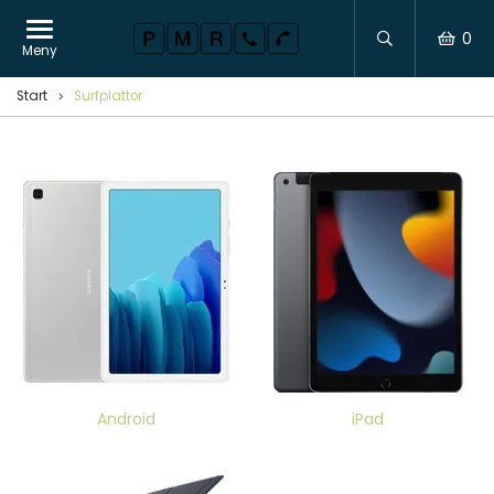
0
Meny
Start
Surfplattor
Android
iPad