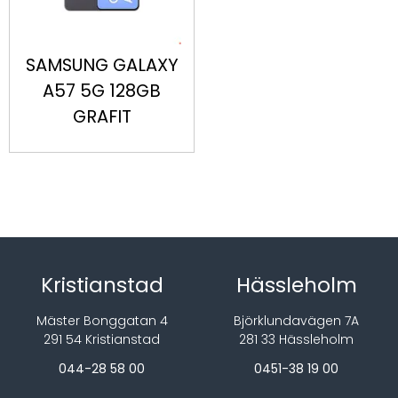
SAMSUNG GALAXY
A57 5G 128GB
GRAFIT
Kristianstad
Hässleholm
Mäster Bonggatan 4
Björklundavägen 7A
291 54 Kristianstad
281 33 Hässleholm
044-28 58 00
0451-38 19 00