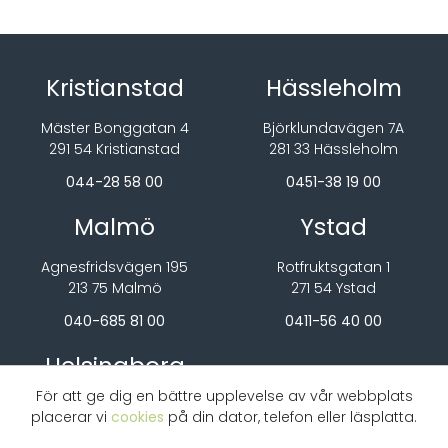
Kristianstad
Hässleholm
Mäster Bonggatan 4
Björklundavägen 7A
291 54 Kristianstad
281 33 Hässleholm
044-28 58 00
0451-38 19 00
Malmö
Ystad
Agnesfridsvägen 195
Rotfruktsgatan 1
213 75 Malmö
271 54 Ystad
040-685 81 00
0411-56 40 00
Helsingborg
För att ge dig en bättre upplevelse av vår webbplats
Garnisonsgatan 10G
placerar vi
cookies
på din dator, telefon eller läsplatta.
254 66 Helsingborg