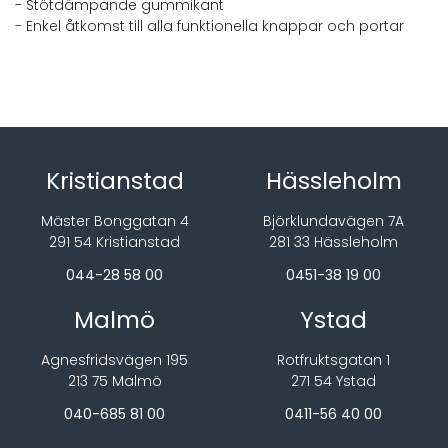
- Stötdämpande gummikant
- Enkel åtkomst till alla funktionella knappar och portar
Kristianstad
Hässleholm
Mäster Bonggatan 4
Björklundavägen 7A
291 54 Kristianstad
281 33 Hässleholm
044-28 58 00
0451-38 19 00
Malmö
Ystad
Agnesfridsvägen 195
Rotfruktsgatan 1
213 75 Malmö
271 54 Ystad
040-685 81 00
0411-56 40 00