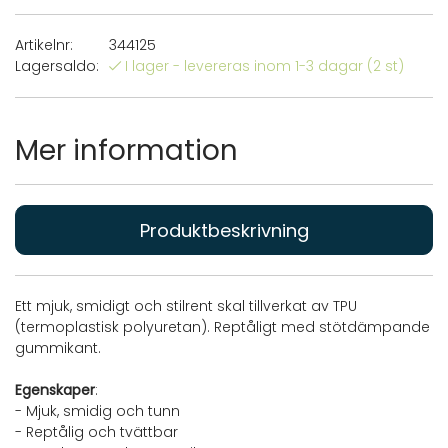
Artikelnr:
344125
Lagersaldo:
I lager - levereras inom 1-3 dagar
(2 st)
Mer information
Produktbeskrivning
Ett mjuk, smidigt och stilrent skal tillverkat av TPU
(termoplastisk polyuretan). Reptåligt med stötdämpande
gummikant.
Egenskaper
:
- Mjuk, smidig och tunn
- Reptålig och tvättbar