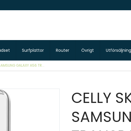
adset
Surfplattor
Router
Övrigt
Utförsäljnin
 SAMSUNG GALAXY A56 TR...
CELLY S
SAMSUN