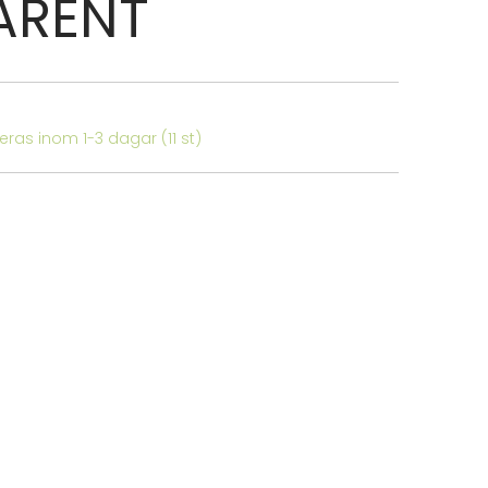
ARENT
ereras inom 1-3 dagar
(11 st)