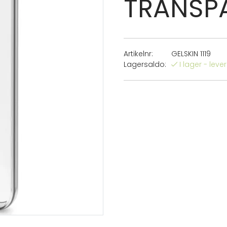
TRANSP
Artikelnr:
GELSKIN 1119
Lagersaldo:
I lager - lev