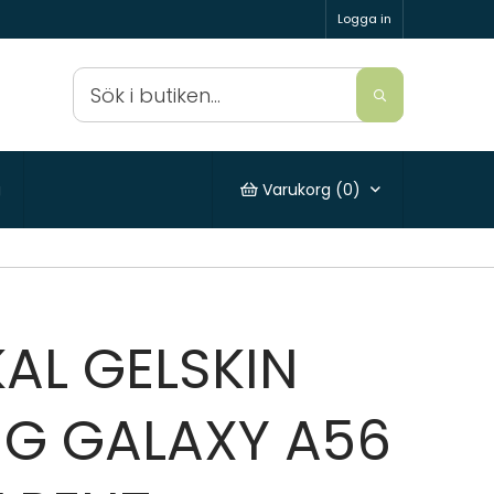
Logga in
g
Varukorg (
0
)
KAL GELSKIN
G GALAXY A56