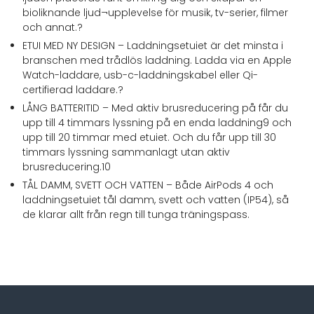
bioliknande ljud¬upplevelse för musik, tv-serier, filmer
och annat.?
ETUI MED NY DESIGN – Laddningsetuiet är det minsta i
branschen med trådlös laddning. Ladda via en Apple
Watch-laddare, usb-c-laddningskabel eller Qi-
certifierad laddare.?
LÅNG BATTERITID – Med aktiv brusreducering på får du
upp till 4 timmars lyssning på en enda laddning9 och
upp till 20 timmar med etuiet. Och du får upp till 30
timmars lyssning sammanlagt utan aktiv
brusreducering.10
TÅL DAMM, SVETT OCH VATTEN – Både AirPods 4 och
laddningsetuiet tål damm, svett och vatten (IP54), så
de klarar allt från regn till tunga träningspass.