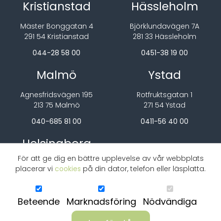
Kristianstad
Hässleholm
Mäster Bonggatan 4
Björklundavägen 7A
291 54 Kristianstad
281 33 Hässleholm
044-28 58 00
0451-38 19 00
Malmö
Ystad
Agnesfridsvägen 195
Rotfruktsgatan 1
213 75 Malmö
271 54 Ystad
040-685 81 00
0411-56 40 00
Helsingborg
För att ge dig en bättre upplevelse av vår webbplats
Garnisonsgatan 10G
placerar vi
cookies
på din dator, telefon eller läsplatta.
254 66 Helsingborg
042-444 29 00
Beteende
Marknadsföring
Nödvändiga