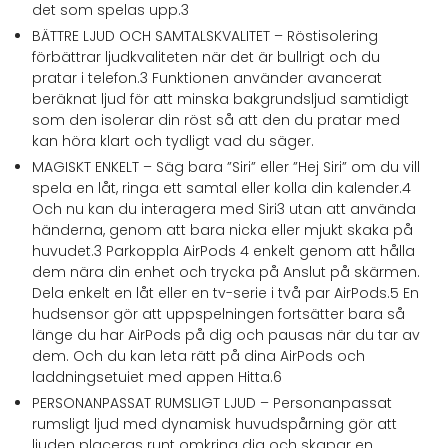
det som spelas upp.3
BÄTTRE LJUD OCH SAMTALSKVALITET – Röstisolering
förbättrar ljudkvaliteten när det är bullrigt och du
pratar i telefon.3 Funktionen använder avancerat
beräknat ljud för att minska bakgrundsljud samtidigt
som den isolerar din röst så att den du pratar med
kan höra klart och tydligt vad du säger.
MAGISKT ENKELT – Säg bara ”Siri” eller ”Hej Siri” om du vill
spela en låt, ringa ett samtal eller kolla din kalender.4
Och nu kan du interagera med Siri3 utan att använda
händerna, genom att bara nicka eller mjukt skaka på
huvudet.3 Parkoppla AirPods 4 enkelt genom att hålla
dem nära din enhet och trycka på Anslut på skärmen.
Dela enkelt en låt eller en tv-serie i två par AirPods.5 En
hudsensor gör att uppspelningen fortsätter bara så
länge du har AirPods på dig och pausas när du tar av
dem. Och du kan leta rätt på dina AirPods och
laddningsetuiet med appen Hitta.6
PERSONANPASSAT RUMSLIGT LJUD – Personanpassat
rumsligt ljud med dynamisk huvudspårning gör att
ljuden placeras runt omkring dig och skapar en