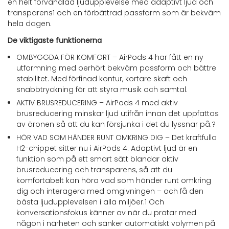
en helt förvandlad ljudupplevelse med adaptivt ljud och
transparens1 och en förbättrad passform som är bekväm
hela dagen.
De viktigaste funktionerna
OMBYGGDA FÖR KOMFORT – AirPods 4 har fått en ny
utformning med oerhört bekväm passform och bättre
stabilitet. Med förfinad kontur, kortare skaft och
snabbtryckning för att styra musik och samtal.
AKTIV BRUSREDUCERING – AirPods 4 med aktiv
brusreducering minskar ljud utifrån innan det uppfattas
av öronen så att du kan försjunka i det du lyssnar på.?
HÖR VAD SOM HÄNDER RUNT OMKRING DIG – Det kraftfulla
H2-chippet sitter nu i AirPods 4. Adaptivt ljud är en
funktion som på ett smart sätt blandar aktiv
brusreducering och transparens, så att du
komfortabelt kan höra vad som händer runt omkring
dig och interagera med omgivningen – och få den
bästa ljudupplevelsen i alla miljöer.1 Och
konversationsfokus känner av när du pratar med
någon i närheten och sänker automatiskt volymen på