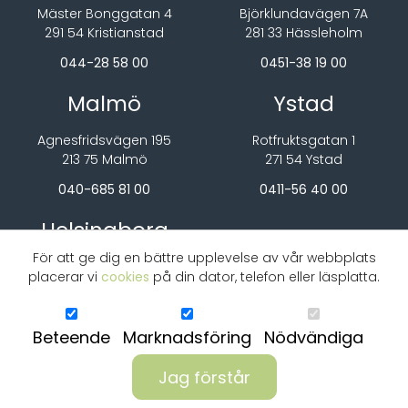
Mäster Bonggatan 4
Björklundavägen 7A
291 54 Kristianstad
281 33 Hässleholm
044-28 58 00
0451-38 19 00
Malmö
Ystad
Agnesfridsvägen 195
Rotfruktsgatan 1
213 75 Malmö
271 54 Ystad
040-685 81 00
0411-56 40 00
Helsingborg
För att ge dig en bättre upplevelse av vår webbplats
Garnisonsgatan 10G
placerar vi
cookies
på din dator, telefon eller läsplatta.
254 66 Helsingborg
042-444 29 00
Beteende
Marknadsföring
Nödvändiga
Jag förstår
© Copyright PMR MobiltelefoniAktiebolaget 2026 - Alla rättigheter
förbehålls |
E-butik från Sentro